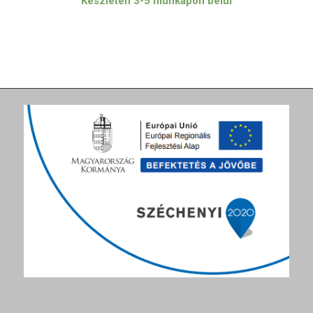
Készleten 3-5 munkapon belül