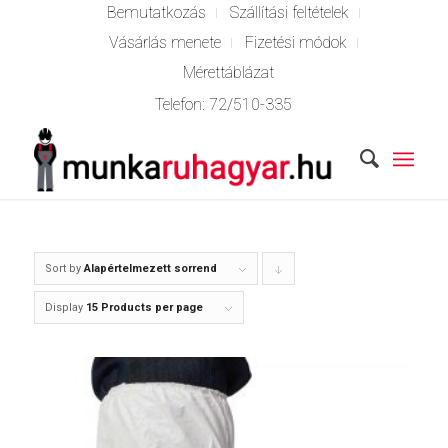
Bemutatkozás
Szállítási feltételek
Vásárlás menete
Fizetési módok
Mérettáblázat
Telefon:
72/510-335
Sort by
Alapértelmezett sorrend
Click
to
Display
15 Products per page
order
products
descending