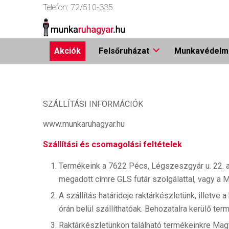
Telefon:
72/510-335
Akciók
Felsőruházat
Munkavédelmi
SZÁLLÍTÁSI INFORMÁCIÓK
www.munkaruhagyar.hu
Szállítási és csomagolási feltételek
Termékeink a 7622 Pécs, Légszeszgyár u. 22. ala
megadott címre GLS futár szolgálattal, vagy a M
A szállítás határideje raktárkészletünk, illetv
órán belül szállíthatóak. Behozatalra kerülő ter
Raktárkészletünkön található termékeinkre Magya