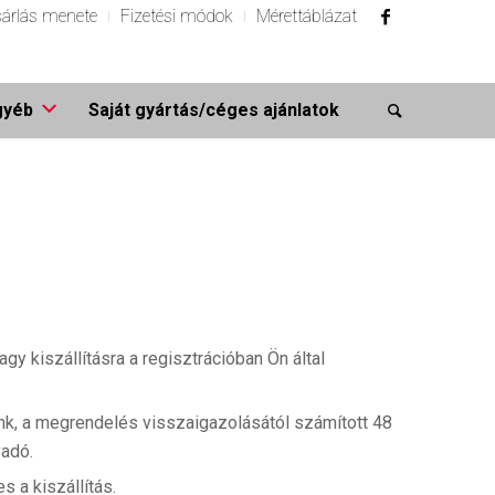
árlás menete
Fizetési módok
Mérettáblázat
gyéb
Saját gyártás/céges ajánlatok
gy kiszállításra a regisztrációban Ön által
eink, a megrendelés visszaigazolásától számított 48
yadó.
 a kiszállítás.