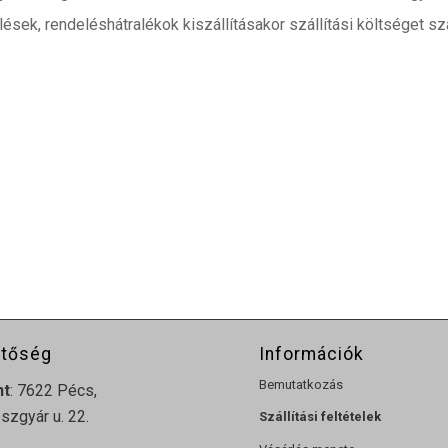
ések, rendeléshátralékok kiszállításakor szállítási költséget sz
etőség
Információk
Bemutatkozás
nt
: 7622 Pécs,
zgyár u. 22.
Szállítási feltételek