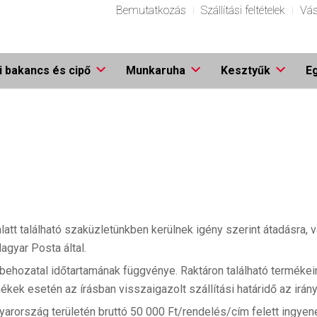
Bemutatkozás
Szállítási feltételek
Vás
 bakancs és cipő
Munkaruha
Kesztyűk
E
tt található szaküzletünkben kerülnek igény szerint átadásra, va
agyar Posta által.
e a behozatal időtartamának függvénye. Raktáron található termék
mékek esetén az írásban visszaigazolt szállítási határidő az irán
rország területén bruttó 50 000 Ft/rendelés/cím felett ingyenes