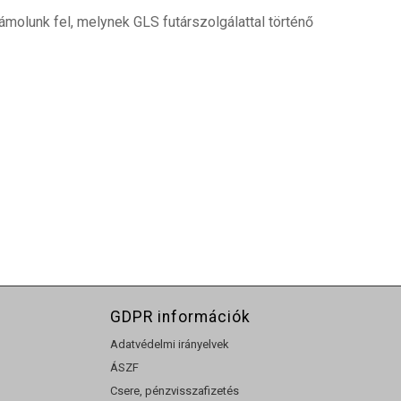
ámolunk fel, melynek GLS futárszolgálattal történő
GDPR információk
Adatvédelmi irányelvek
ÁSZF
Csere, pénzvisszafizetés