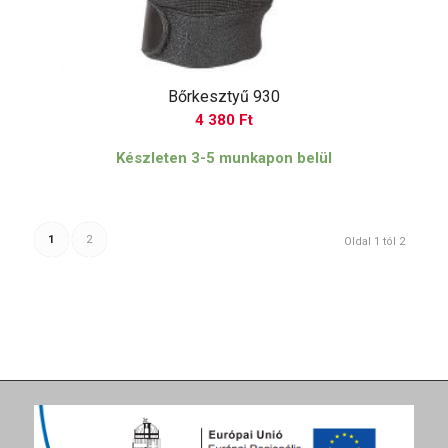
Bőrkesztyű 930
4 380
Ft
Készleten 3-5 munkapon belül
1
2
Oldal 1 tól 2