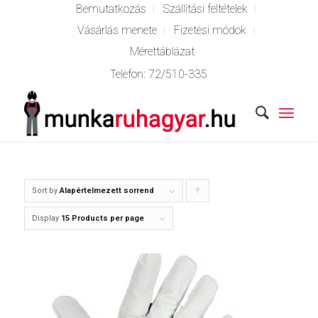
Bemutatkozás
Szállítási feltételek
Vásárlás menete
Fizetési módok
Mérettáblázat
Telefon:
72/510-335
Sort by
Alapértelmezett sorrend
Click
to
Display
15 Products per page
order
products
ascending