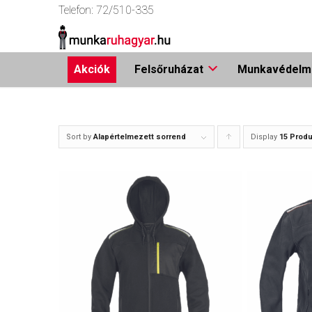
Telefon:
72/510-335
Akciók
Felsőruházat
Munkavédelmi
Sort by
Alapértelmezett sorrend
Display
Click
15 Produ
to
order
products
ascending