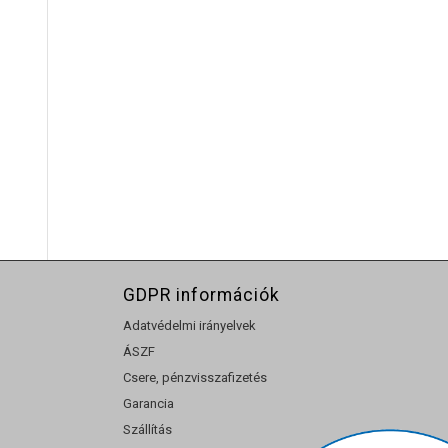
GDPR információk
Adatvédelmi irányelvek
ÁSZF
Csere, pénzvisszafizetés
Garancia
Szállítás