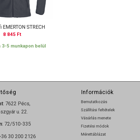
rfi EMERTON STRECH
8 845
Ft
n 3-5 munkapon belül
etőség
Információk
Bemutatkozás
nt
: 7622 Pécs,
Szállítási feltételek
zgyár u. 22.
Vásárlás menete
n
: 72/510-335
Fizetési módok
Mérettáblázat
 +36 30 200 2126