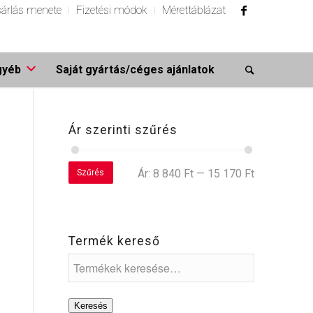
árlás menete
Fizetési módok
Mérettáblázat
gyéb
Saját gyártás/céges ajánlatok
Ár szerinti szűrés
Ár:
8 840 Ft
—
15 170 Ft
Szűrés
Termék kereső
Keresés