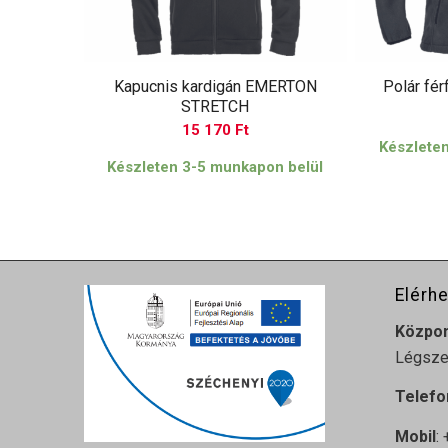
Kapucnis kardigán EMERTON
Polár fé
STRETCH
15 170
Ft
Készlete
Készleten 3-5 munkapon belül
Elérh
Közpo
Légszes
Telefo
Mobil
: