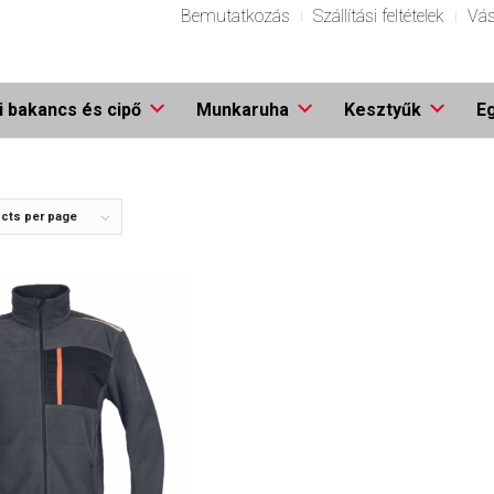
Bemutatkozás
Szállítási feltételek
Vás
 bakancs és cipő
Munkaruha
Kesztyűk
E
cts per page