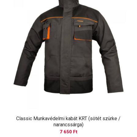
Classic Munkavédelmi kabát KRT (sötét szürke /
narancssárga)
7 650
Ft