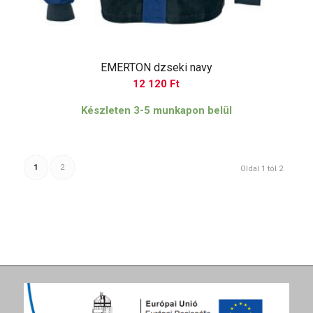
EMERTON dzseki navy
12 120
Ft
Készleten 3-5 munkapon belül
1
2
Oldal 1 tól 2