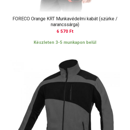
FORECO Orange KRT Munkavédelmi kabát (szürke /
narancssárga)
6 570
Ft
Készleten 3-5 munkapon belül