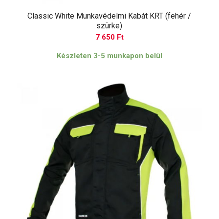
Classic White Munkavédelmi Kabát KRT (fehér /
szürke)
7 650
Ft
Készleten 3-5 munkapon belül