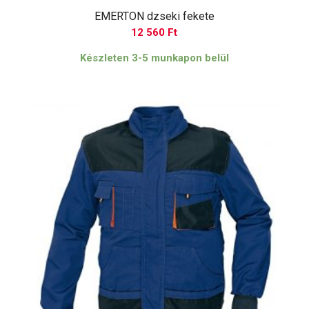
EMERTON dzseki fekete
12 560
Ft
Készleten 3-5 munkapon belül