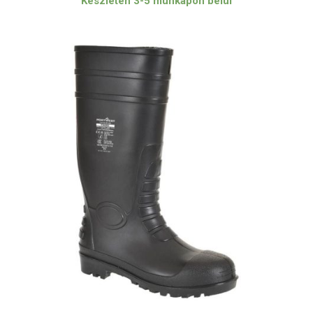
Készleten 3-5 munkapon belül