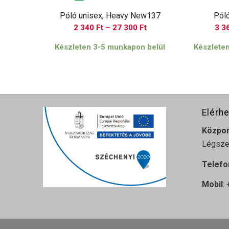
Póló unisex, Heavy New137
Pól
Ártartomány:
2 340
Ft
–
27 300
Ft
3 3
2
Készleten 3-5 munkapon belül
Készlete
340 Ft
-
27
300 Ft
Elérh
Közpo
Légszes
Telefo
Mobil
: