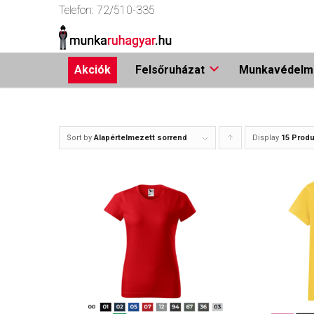
Telefon:
72/510-335
Akciók
Felsőruházat
Munkavédelmi
Sort by
Alapértelmezett sorrend
Display
Click
15 Produ
to
order
products
ascending