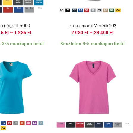
ó női, GIL5000
Póló unisex V-neck102
Ártartomány:
Ártartom
15
Ft
–
1 835
Ft
2 030
Ft
–
23 400
Ft
1
2
n 3-5 munkapon belül
Készleten 3-5 munkapon belül
115 Ft
030 Ft
-
-
1
23
835 Ft
400 Ft