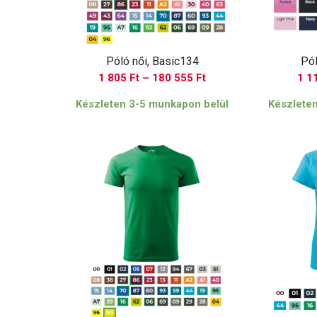
Póló női, Basic134
Pól
Ártartomány:
1 805
Ft
–
180 555
Ft
1 1
1
Készleten 3-5 munkapon belül
Készlete
805 Ft
-
180
555 Ft