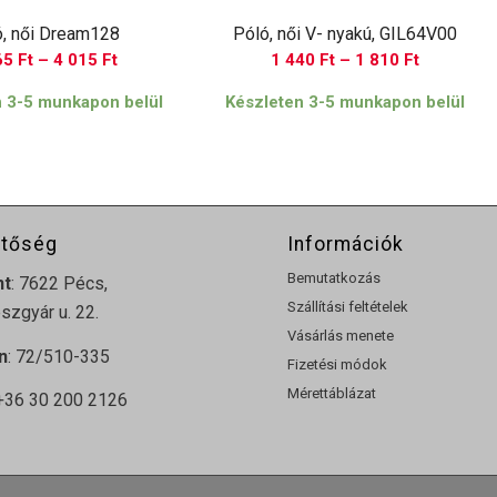
ó, női Dream128
Póló, női V- nyakú, GIL64V00
Ártartomány:
Ártartomá
65
Ft
–
4 015
Ft
1 440
Ft
–
1 810
Ft
3
1
n 3-5 munkapon belül
Készleten 3-5 munkapon belül
365 Ft
440 Ft
-
-
4
1
015 Ft
810 Ft
etőség
Információk
Bemutatkozás
nt
: 7622 Pécs,
Szállítási feltételek
zgyár u. 22.
Vásárlás menete
n
: 72/510-335
Fizetési módok
Mérettáblázat
 +36 30 200 2126