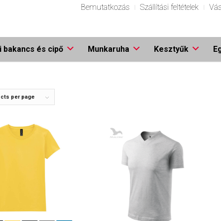
Bemutatkozás
Szállítási feltételek
Vás
 bakancs és cipő
Munkaruha
Kesztyűk
E
cts per page