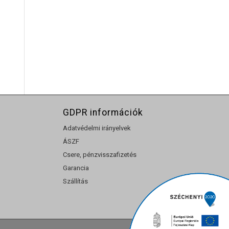
ny:
GDPR információk
Adatvédelmi irányelvek
ÁSZF
Csere, pénzvisszafizetés
Garancia
Szállítás