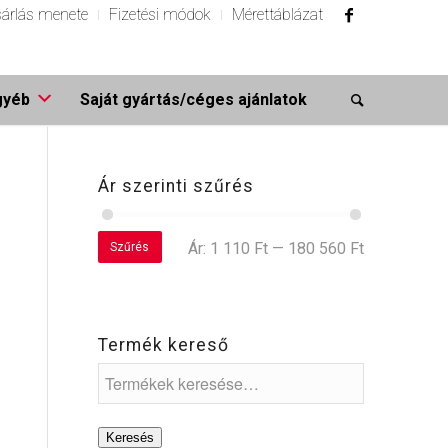
árlás menete
Fizetési módok
Mérettáblázat
gyéb
Saját gyártás/céges ajánlatok
Ár szerinti szűrés
Ár:
1 110 Ft
—
180 560 Ft
Szűrés
Termék kereső
Keresés