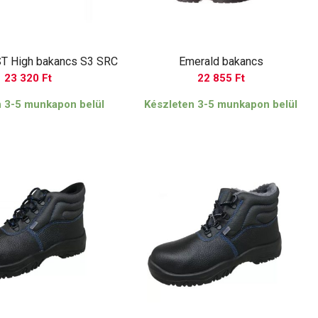
T High bakancs S3 SRC
Emerald bakancs
23 320
Ft
22 855
Ft
n 3-5 munkapon belül
Készleten 3-5 munkapon belül