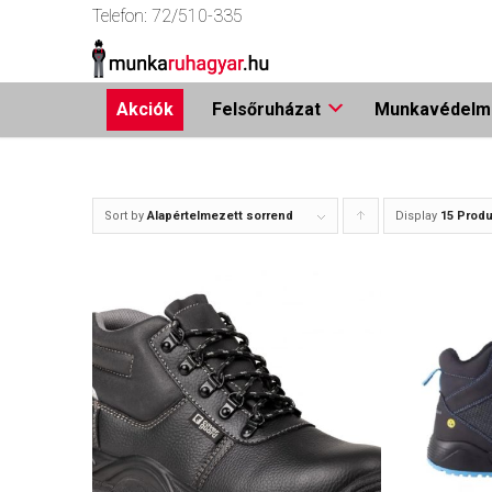
Telefon:
72/510-335
Akciók
Felsőruházat
Munkavédelmi
Sort by
Alapértelmezett sorrend
Display
Click
15 Produ
to
order
products
ascending