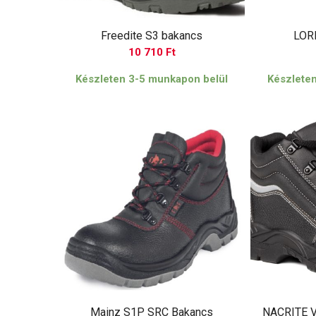
Freedite S3 bakancs
LOR
10 710
Ft
Készleten 3-5 munkapon belül
Készlete
Mainz S1P SRC Bakancs
NACRITE 