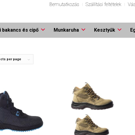
Bemutatkozás
Szállítási feltételek
Vás
 bakancs és cipő
Munkaruha
Kesztyűk
E
cts per page