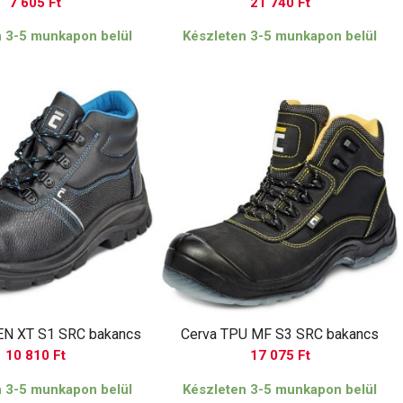
7 605
Ft
21 740
Ft
n 3-5 munkapon belül
Készleten 3-5 munkapon belül
EN XT S1 SRC bakancs
Cerva TPU MF S3 SRC bakancs
10 810
Ft
17 075
Ft
n 3-5 munkapon belül
Készleten 3-5 munkapon belül