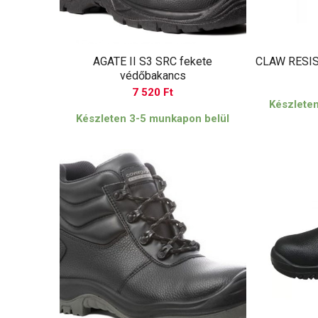
AGATE II S3 SRC fekete
CLAW RESIS
védőbakancs
7 520
Ft
Készlete
Készleten 3-5 munkapon belül