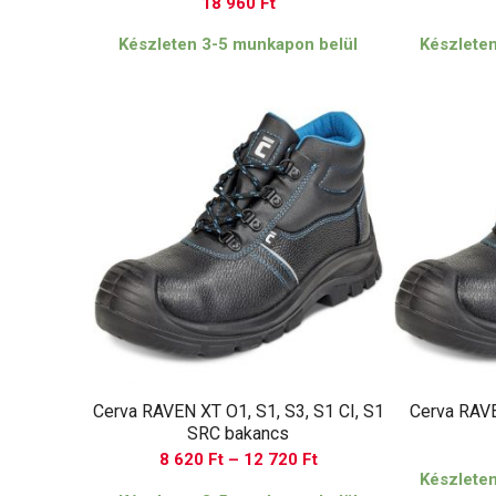
18 960
Ft
Készleten 3-5 munkapon belül
Készlete
Cerva RAVEN XT O1, S1, S3, S1 CI, S1
Cerva RAV
SRC bakancs
Ártartomány:
8 620
Ft
–
12 720
Ft
Készlete
8