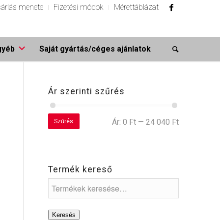
árlás menete
Fizetési módok
Mérettáblázat
gyéb
Saját gyártás/céges ajánlatok
Ár szerinti szűrés
Ár:
0 Ft
—
24 040 Ft
Szűrés
Termék kereső
Keresés