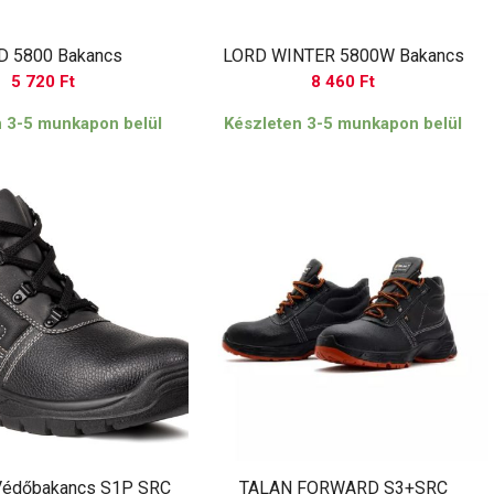
D 5800 Bakancs
LORD WINTER 5800W Bakancs
5 720
Ft
8 460
Ft
n 3-5 munkapon belül
Készleten 3-5 munkapon belül
Védőbakancs S1P SRC
TALAN FORWARD S3+SRC