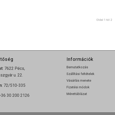
Oldal 1 tól 2
etőség
Információk
Bemutatkozás
nt
: 7622 Pécs,
Szállítási feltételek
zgyár u. 22.
Vásárlás menete
n
: 72/510-335
Fizetési módok
Mérettáblázat
 +36 30 200 2126