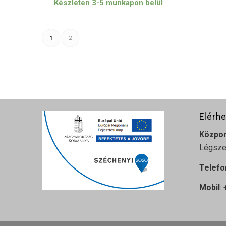
Készleten 3-5 munkapon belül
620 Ft
-
12
1
2
720 Ft
Elérh
Közpo
Légszes
Telefo
Mobil
: