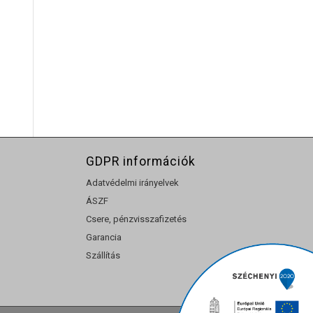
GDPR információk
Adatvédelmi irányelvek
ÁSZF
Csere, pénzvisszafizetés
Garancia
Szállítás