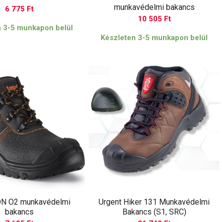
munkavédelmi bakancs
6 775
Ft
10 505
Ft
n 3-5 munkapon belül
Készleten 3-5 munkapon belül
ON O2 munkavédelmi
Urgent Hiker 131 Munkavédelmi
bakancs
Bakancs (S1, SRC)