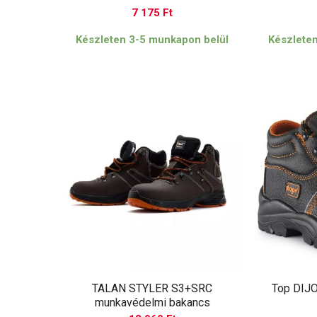
7 175
Ft
Készleten 3-5 munkapon belül
Készlete
TALAN STYLER S3+SRC
Top DIJ
munkavédelmi bakancs