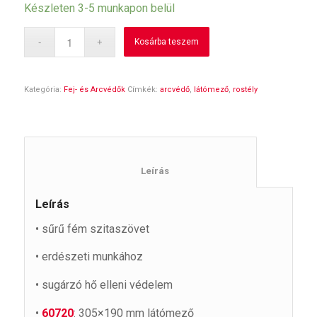
Készleten 3-5 munkapon belül
Kosárba teszem
Kategória:
Fej- és Arcvédők
Címkék:
arcvédő
,
látómező
,
rostély
						Leírás					
Leírás
• sűrű fém szitaszövet
• erdészeti munkához
• sugárzó hő elleni védelem
•
60720
: 305×190 mm látómező