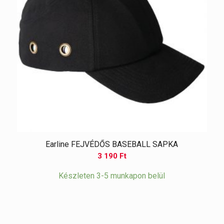
Earline FEJVÉDŐS BASEBALL SAPKA
3 190
Ft
Készleten 3-5 munkapon belül