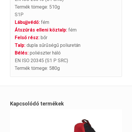
Termék tömege: 510g
S1P
Lábujjvédő:
fém
Átszúrás elleni köztalp:
fém
Felső rész:
bőr
Talp:
dupla sűrűségű poliuretán
Bélés:
poliészter háló
EN ISO 20345
(S1 P SRC)
Termék tömege: 580g
Kapcsolódó termékek