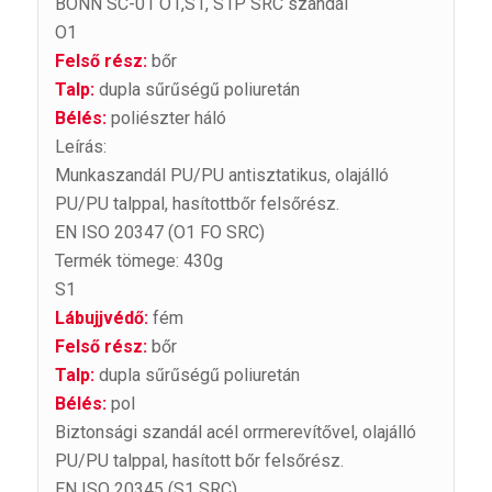
BONN SC-01 O1,S1, S1P SRC szandál
O1
Felső rész:
bőr
Talp:
dupla sűrűségű poliuretán
Bélés:
poliészter háló
Leírás:
Munkaszandál PU/PU antisztatikus, olajálló
PU/PU talppal, hasítottbőr felsőrész.
EN ISO 20347
(O1 FO SRC)
Termék tömege: 430g
S1
Lábujjvédő:
fém
Felső rész:
bőr
Talp:
dupla sűrűségű poliuretán
Bélés:
pol
Biztonsági szandál acél orrmerevítővel, olajálló
PU/PU talppal, hasított bőr felsőrész.
EN ISO 20345 (S1 SRC)