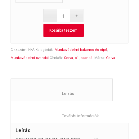
Kosárba teszem
Cikkszám:
N/A
Kategóriák:
Munkavédelmi bakancs és cipő
,
Munkavédelmi szandál
Címkék:
Cerva
,
o1
,
szandál
Márka:
Cerva
						Leírás					
						További információk					
Leírás