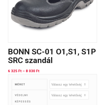
BONN SC-01 O1,S1, S1P
SRC szandál
Ártartomány:
6 325
Ft
–
8 030
Ft
6
325 Ft
MÉRET
-
8
VÉDELMI
030 Ft
KÉPESSÉG