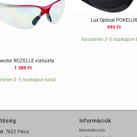
Lux Optical POKELU
995
Ft
Készleten 3-5 munkapon 
pector ROZELLE víztiszta
1 380
Ft
leten 3-5 munkapon belül
etőség
Információk
Bemutatkozás
nt
: 7622 Pécs,