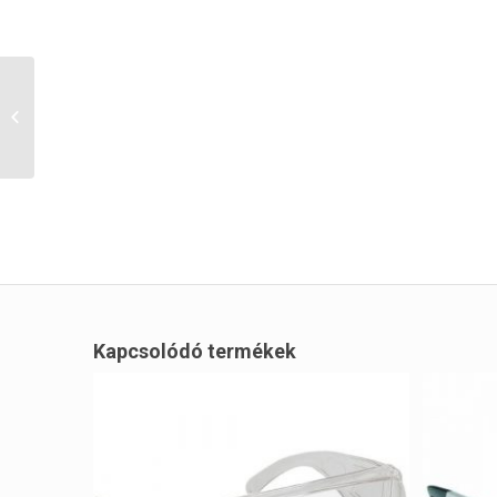
EP THETA SZINEZETT
KARC-, ÉS
PÁRAMENTES
VÉDŐSZEMÜVEG (ST)
Kapcsolódó termékek