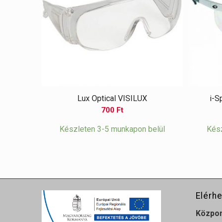
Lux Optical VISILUX
i-S
700
Ft
Készleten 3-5 munkapon belül
Kész
Elérh
Közpo