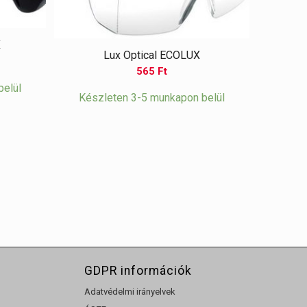
X
Lux Optical ECOLUX
565
Ft
belül
Készleten 3-5 munkapon belül
GDPR információk
Adatvédelmi irányelvek