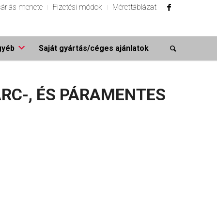
árlás menete
Fizetési módok
Mérettáblázat
gyéb
Saját gyártás/céges ajánlatok
ARC-, ÉS PÁRAMENTES