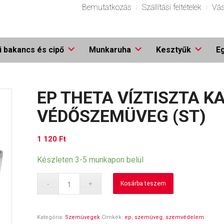
Bemutatkozás
Szállítási feltételek
Vás
 bakancs és cipő
Munkaruha
Kesztyűk
E
EP THETA VÍZTISZTA K
VÉDŐSZEMÜVEG (ST)
1 120
Ft
Készleten 3-5 munkapon belül
Kosárba teszem
Kategória:
Szemüvegek
Címkék:
ep
,
szemüveg
,
szemvédelem