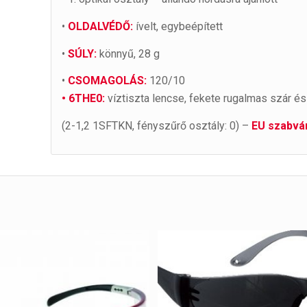
•
OLDALVÉDŐ:
ívelt, egybeépített
•
SÚLY:
könnyű, 28 g
•
CSOMAGOLÁS:
120/10
• 6THE0:
víztiszta lencse, fekete rugalmas szár és
(2-1,2 1SFTKN, fényszűrő osztály: 0) –
EU szabván