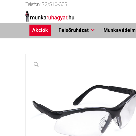
Telefon:
72/510-335
Akciók
Felsőruházat
Munkavédelmi