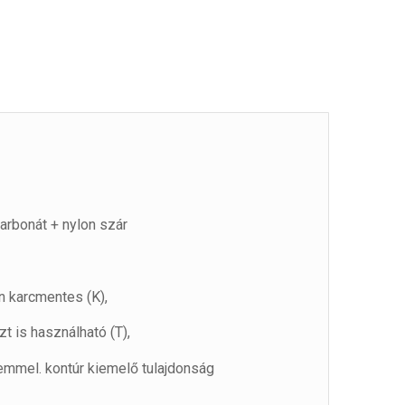
arbonát + nylon szár
n karcmentes (K),
t is használható (T),
lemmel. kontúr kiemelő tulajdonság