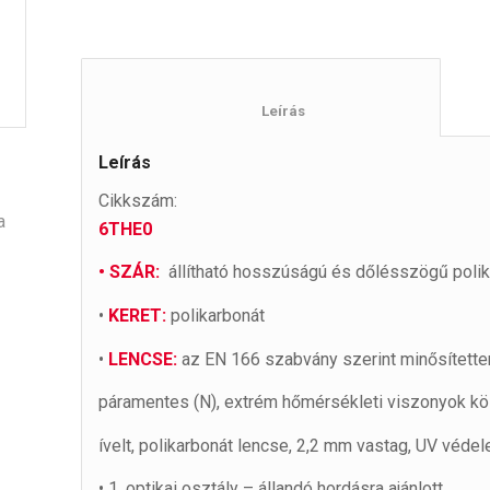
						Leírás					
Leírás
Cikkszám:
a
6THE0
• SZÁR:
állítható hosszúságú és dőlésszögű polik
•
KERET:
polikarbonát
•
LENCSE:
az EN 166 szabvány szerint minősítette
páramentes (N), extrém hőmérsékleti viszonyok köz
ívelt, polikarbonát lencse, 2,2 mm vastag, UV véde
• 1. optikai osztály – állandó hordásra ajánlott