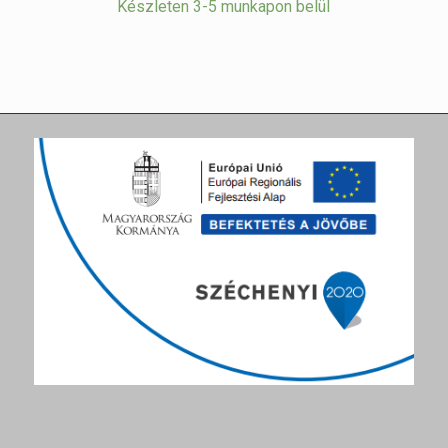
Készleten 3-5 munkapon belül