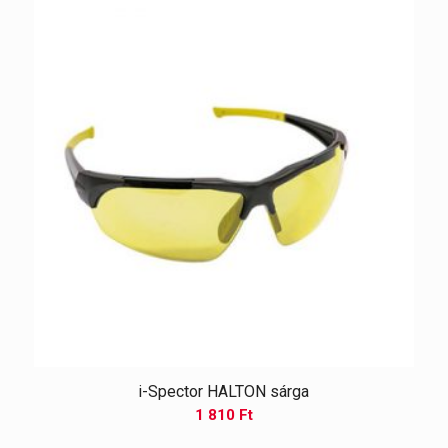
i-Spector HALTON sárga
1 810
Ft