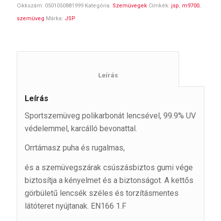
Cikkszám:
0501050881999
Kategória:
Szemüvegek
Címkék:
jsp
,
m9700
,
szemüveg
Márka:
JSP
						Leírás					
Leírás
Sportszemüveg polikarbonát lencsével, 99.9% UV
védelemmel, karcálló bevonattal.
Orrtámasz puha és rugalmas,
és a szemüvegszárak csúszásbiztos gumi vége
biztosítja a kényelmet és a biztonságot. A kettős
görbületű lencsék széles és torzításmentes
látóteret nyújtanak. EN166 1.F