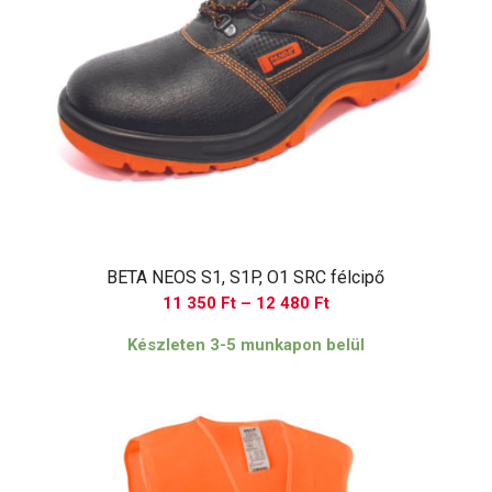
BETA NEOS S1, S1P, O1 SRC félcipő
Ártartomány:
11 350
Ft
–
12 480
Ft
11
Készleten 3-5 munkapon belül
350 Ft
-
12
480 Ft