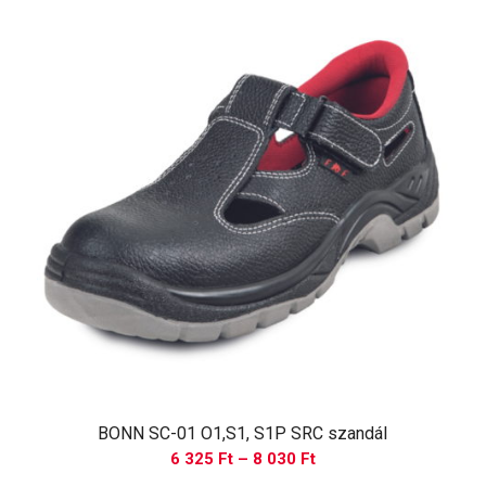
BONN SC-01 O1,S1, S1P SRC szandál
Ártartomány:
6 325
Ft
–
8 030
Ft
6