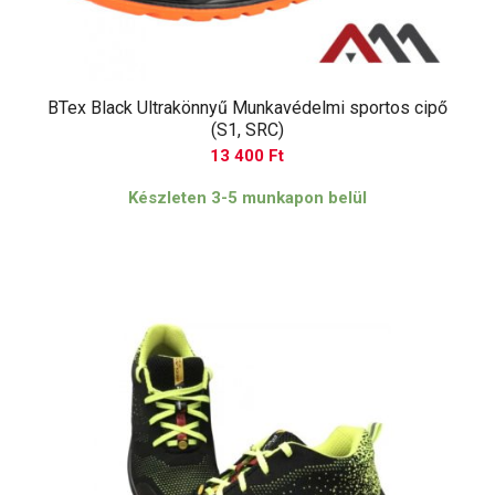
BTex Black Ultrakönnyű Munkavédelmi sportos cipő
(S1, SRC)
13 400
Ft
Készleten 3-5 munkapon belül