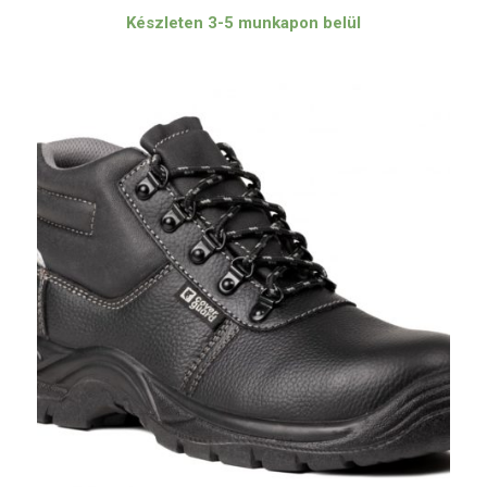
Készleten 3-5 munkapon belül