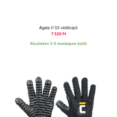
Agate II S3 védőcipő
7 520
Ft
Készleten 3-5 munkapon belül