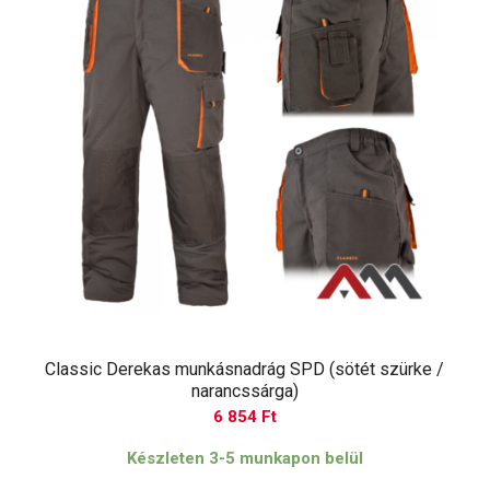
Classic Derekas munkásnadrág SPD (sötét szürke /
narancssárga)
6 854
Ft
Készleten 3-5 munkapon belül