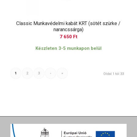
Classic Munkavédelmi kabát KRT (sötét szürke /
narancssárga)
7 650
Ft
Készleten 3-5 munkapon belül
1
2
3
›
»
Oldal 1 tól 33