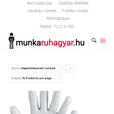
Bemutatkozás
Szállítási feltételek
Vásárlás menete
Fizetési módok
Mérettáblázat
Telefon:
72/510-335
Sort by
Alapértelmezett sorrend
Click
to
Display
15 Products per page
order
products
ascending