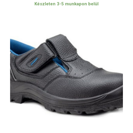
Készleten 3-5 munkapon belül
325 Ft
-
8
030 Ft