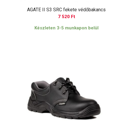
AGATE II S3 SRC fekete védőbakancs
7 520
Ft
Készleten 3-5 munkapon belül